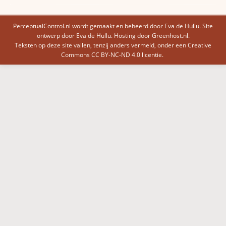
PerceptualControl.nl wordt gemaakt en beheerd door Eva de Hullu. Site
ontwerp door Eva de Hullu.
Hosting door Greenhost.nl
.
Teksten op deze site vallen, tenzij anders vermeld, onder een
Creative
Commons CC BY-NC-ND 4.0 licentie
.