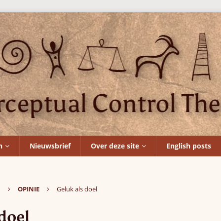
n
Nieuwsbrief
Over deze site
English posts
N
OPINIE
Geluk als doel
doel