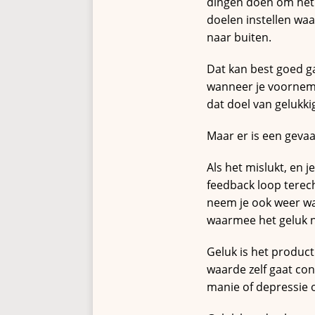
dingen doen om het 
doelen instellen wa
naar buiten.
Dat kan best goed ga
wanneer je voornemen
dat doel van gelukkig
Maar er is een gevaa
Als het mislukt, en j
feedback loop terecht
neem je ook weer waa
waarmee het geluk no
Geluk is het product
waarde zelf gaat con
manie of depressie 