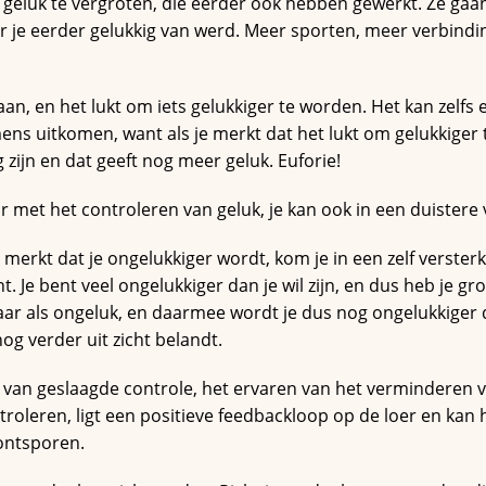
geluk te vergroten, die eerder ook hebben gewerkt. Ze gaa
ar je eerder gelukkig van werd. Meer sporten, meer verbind
an, en het lukt om iets gelukkiger te worden. Het kan zelfs 
s uitkomen, want als je merkt dat het lukt om gelukkiger te
 zijn en dat geeft nog meer geluk. Euforie!
r met het controleren van geluk, je kan ook in een duistere v
e merkt dat je ongelukkiger wordt, kom je in een zelf verster
. Je bent veel ongelukkiger dan je wil zijn, en dus heb je gro
r als ongeluk, en daarmee wordt je dus nog ongelukkiger da
g verder uit zicht belandt.
 van geslaagde controle, het ervaren van het verminderen va
troleren, ligt een positieve feedbackloop op de loer en kan 
ontsporen.