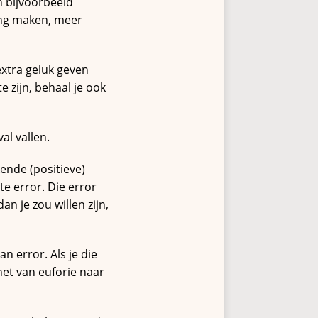
n bijvoorbeeld
ing maken, meer
extra geluk geven
 zijn, behaal je ook
al vallen.
kende (positieve)
te error. Die error
n je zou willen zijn,
n error. Als je die
het van euforie naar