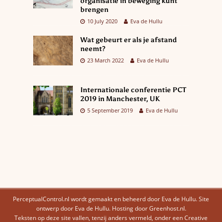
organisatie in beweging kunt
brengen
10 July 2020
Eva de Hullu
Wat gebeurt er als je afstand
neemt?
23 March 2022
Eva de Hullu
Internationale conferentie PCT
2019 in Manchester, UK
5 September 2019
Eva de Hullu
PerceptualControl.nl wordt gemaakt en beheerd door Eva de Hullu. Site
ontwerp door Eva de Hullu.
Hosting door Greenhost.nl
.
Teksten op deze site vallen, tenzij anders vermeld, onder een
Creative