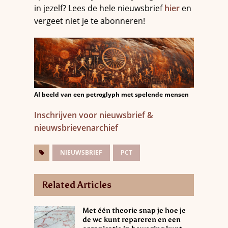
in jezelf? Lees de hele nieuwsbrief
hier
en
vergeet niet je te abonneren!
AI beeld van een petroglyph met spelende mensen
Inschrijven
v
o
o
r
n
i
e
u
w
s
b
r
i
e
f
&
nieuwsbrievenarchief
NIEUWSBRIEF
PCT
Related Articles
Met één theorie snap je hoe je
de wc kunt repareren en een