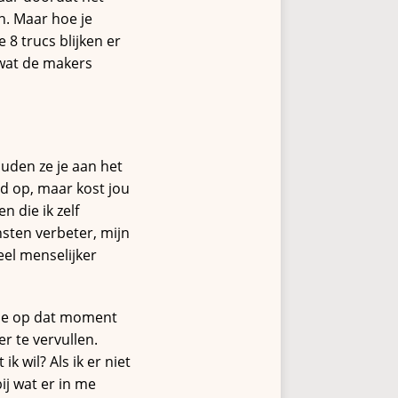
en. Maar hoe je
 8 trucs blijken er
s wat de makers
ouden ze je aan het
ld op, maar kost jou
n die ik zelf
nsten verbeter, mijn
eel menselijker
t je op dat moment
r te vervullen.
k wil? Als ik er niet
bij wat er in me