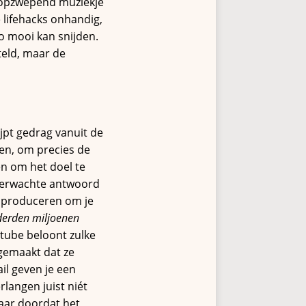
n opzwepend muziekje
 lifehacks onhandig,
zo mooi kan snijden.
oteld, maar de
ijpt gedrag vanuit de
ken, om precies de
oen om het doel te
t verwachte antwoord
s produceren om je
erden miljoenen
utube beloont zulke
 gemaakt dat ze
il geven je een
rlangen juist niét
aar doordat het