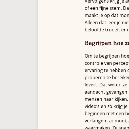
Vervolgens krijg je 
of een fijne stem. D
maakt je op dat mome
Alleen dat leer je ni
beloofde truc zit er n
Begrijpen hoe z
Om te begrijpen hoe 
controle van percept
ervaring te hebben di
proberen te bereiken
levert. Dat weten ze
aandacht gevangen t
mensen naar kijken,
video’s en zo krijg 
beginnen met een bel
verlangen: zo mooi, 
waarmaken. Ze snap