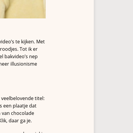
deo’s te kijken. Met
oodjes. Tot ik er
l bakvideo’s nep
 meer illusionisme
 veelbelovende titel:
s een plaatje dat
n van chocolade
ik, daar ga je.