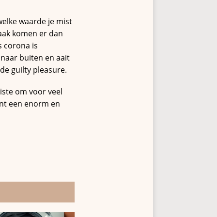
 welke waarde je mist
 Vaak komen er dan
s corona is
 naar buiten en aait
 de guilty pleasure.
miste om voor veel
ant een enorm en