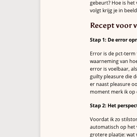
gebeurt? Hoe is het 
volgt krijg je in bee
Recept voor 
Stap 1: De error o
Error is de pct-term 
waarneming van hoe he
error is voelbaar, a
guilty pleasure die d
er naast pleasure ook
moment merk ik op 
Stap 2: Het perspec
Voordat ik zo stilsto
automatisch op het 
grotere plaatje: wat