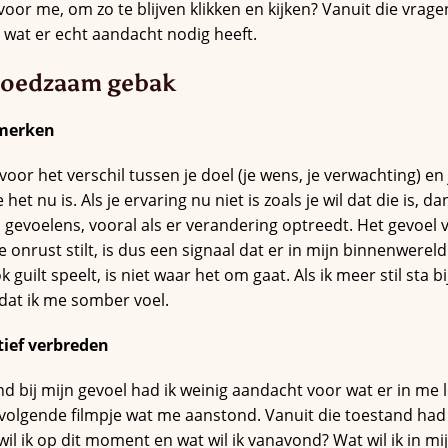
voor me, om zo te blijven klikken en kijken? Vanuit die vrage
ld wat er echt aandacht nodig heeft.
voedzaam gebak
pmerken
voor het verschil tussen je doel (je wens, je verwachting) en
t nu is. Als je ervaring nu niet is zoals je wil dat die is, da
ls gevoelens, vooral als er verandering optreedt. Het gevoel
e onrust stilt, is dus een signaal dat er in mijn binnenwerel
 guilt speelt, is niet waar het om gaat. Als ik meer stil sta b
dat ik me somber voel.
tief verbreden
nd bij mijn gevoel had ik weinig aandacht voor wat er in me le
volgende filmpje wat me aanstond. Vanuit die toestand had 
 wil ik op dit moment en wat wil ik vanavond? Wat wil ik in m