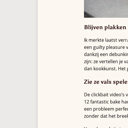
Blijven plakken
Ik merkte laatst ver
een guilty pleasure 
dankzij een debunki
zijn: ze vertellen j
dan kookkunst. Het 
Zie ze vals spel
De clickbait video’s 
12 fantastic bake ha
een probleem perfec
zonder dat het breekt