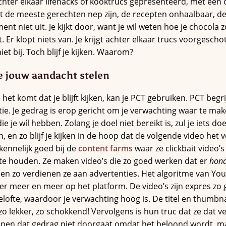
achter elkaar lifehacks of kooktrucs gepresenteerd, met ee
at de meeste gerechten nep zijn, de recepten onhaalbaar, de
nt niet uit. Je kijkt door, want je wil weten hoe je chocola 
et. Er klopt niets van. Je krijgt achter elkaar trucs voorgesch
iet bij. Toch blijf je kijken. Waarom?
e jouw aandacht stelen
het komt dat je blijft kijken, kan je PCT gebruiken. PCT begr
ie. Je gedrag is erop gericht om je verwachting waar te ma
e je wíl hebben. Zolang je doel niet bereikt is, zul je iets d
, en zo blijf je kijken in de hoop dat de volgende video he
 kennelijk goed bij de
content farms
waar ze clickbait video’
e houden. Ze maken video’s die zo goed werken dat er
hond
 en zo verdienen ze aan advertenties. Het algoritme van Yo
je er meer en meer op het platform. De video’s zijn expres zo
ofte, waardoor je verwachting hoog is. De titel en thumbna
zo lekker, zo schokkend! Vervolgens is hun truc dat ze dat ve
pen dat gedrag niet doorgaat omdat het beloond wordt, m