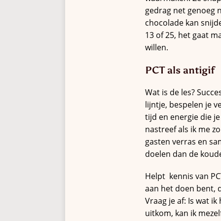
gedrag net genoeg nié
chocolade kan snijden
13 of 25, het gaat ma
willen.
PCT als antigif
Wat is de les? Succe
lijntje, bespelen je
tijd en energie die je
nastreef als ik me zo
gasten verras en sam
doelen dan de koude
Helpt kennis van PCT
aan het doen bent, d
Vraag je af: Is wat i
uitkom, kan ik mezelf