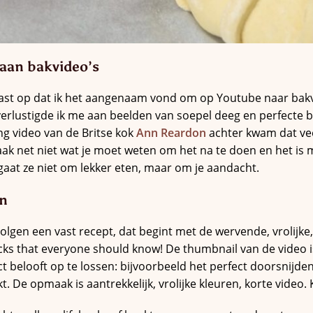
 aan bakvideo’s
rast op dat ik het aangenaam vond om op Youtube naar bakvi
verlustigde ik me aan beelden van soepel deeg en perfecte br
ng video van de Britse kok
Ann Reardon
achter kwam dat vee
e vaak net niet wat je moet weten om het na te doen en het is
gaat ze niet om lekker eten, maar om je aandacht.
en
volgen een vast recept, dat begint met de wervende, vrolijke,
cks that everyone should know! De thumbnail van de video i
t belooft op te lossen: bijvoorbeeld het perfect doorsnijde
. De opmaak is aantrekkelijk, vrolijke kleuren, korte video. Kl