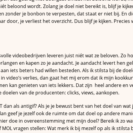
t beloond wordt. Zolang je doel niet bereikt is, blijf je kijk
 zonder je bonbon te verpesten, dat staat er niet bij. En die
ar door, je verliest het overzicht. Dus blijf je kijken. Precie
svolle videobedrijven leveren juist niét wat ze beloven. Zo h
 verlangen en kapen zo je aandacht. Je aandacht levert hen ge
 aan iets beters had willen besteden. Als ik stilsta bij de doele
 in video’s verlies, dan gaat het mij erom dat ik mijn kookku
en kan genieten van iets lekkers. Dat zijn heel andere en v
 doelen van de producenten: clicks, views, aankopen.
 dan als antigif? Als je je bewust bent van het doel van wa
an geef je jezelf ook de ruimte om dat doel op andere manie
k hier doe in overeenstemming met mijn doel? Bereik ik zo wat i
 MOL vragen stellen: Wat merk ik bij mezelf op als ik stilsta 