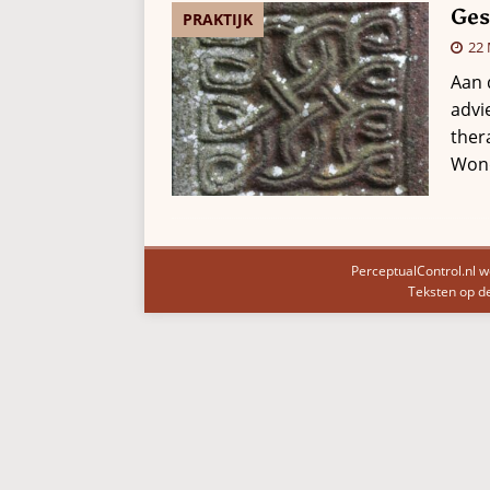
Ges
PRAKTIJK
22
Aan 
advi
ther
Wond
PerceptualControl.nl w
Teksten op de