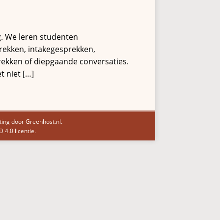
g. We leren studenten
rekken, intakegesprekken,
rekken of diepgaande conversaties.
et niet
[…]
ting door Greenhost.nl
.
4.0 licentie
.