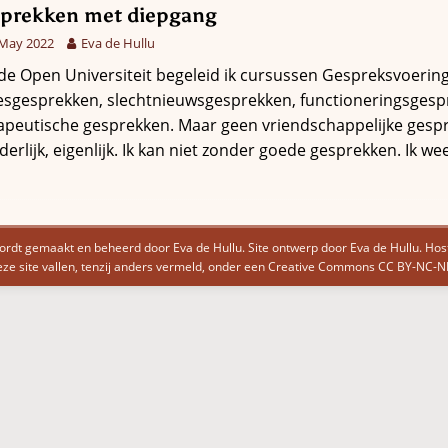
prekken met diepgang
 May 2022
Eva de Hullu
de Open Universiteit begeleid ik cursussen Gespreksvoerin
esgesprekken, slechtnieuwsgesprekken, functioneringsgesp
apeutische gesprekken. Maar geen vriendschappelijke gesp
erlijk, eigenlijk. Ik kan niet zonder goede gesprekken. Ik we
ordt gemaakt en beheerd door Eva de Hullu. Site ontwerp door Eva de Hullu.
Hos
ze site vallen, tenzij anders vermeld, onder een
Creative Commons CC BY-NC-ND 